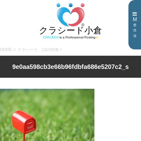
M
e
クラシード小倉
n
u
CRACEED
is a Professional Posting
er
HOME
>
クラシード 13の特徴
>
9e0aa598cb3e66b96fdbfa686e5207c2_s