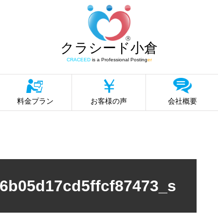
クラシード小倉
CRACEED
is a Professional Posting
er
料金プラン
お客様の声
会社概要
6b05d17cd5ffcf87473_s