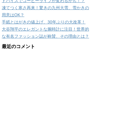
ドバイスでコーヒーライフが変わるかも！？
凍てつく寒さ再来！驚きの九州大雪、雪かきの
用意はOK？
手紙とはがきの値上げ、30年ぶりの大改革！
大谷翔平のエレガントな腕時計に注目！世界的
な有名ファッション誌が称賛、その理由とは？
最近のコメント