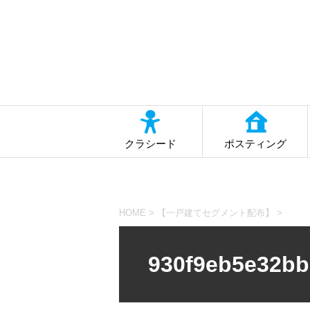
クラシード
ポスティング
HOME
>
【一戸建てセグメント配布】
>
930f9eb5e32bb