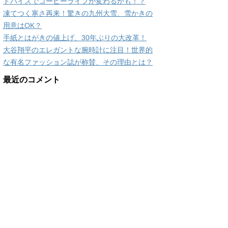
ドバイスでコーヒーライフが変わるかも！？
凍てつく寒さ再来！驚きの九州大雪、雪かきの
用意はOK？
手紙とはがきの値上げ、30年ぶりの大改革！
大谷翔平のエレガントな腕時計に注目！世界的
な有名ファッション誌が称賛、その理由とは？
最近のコメント