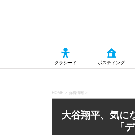
クラシード
ポスティング
HOME
>
新着情報
>
大谷翔平、気に
「デ