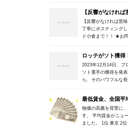
【反響がなければ
【反響がなければ意味
丁寧にポスティングし
ド小倉まで！！ ★お
ロッテがソト獲得
2023年12月14日
ソト選手の獲得を発表
ら、そのパワフルな長
最低賃金、全国平
物価の高騰を背景に、
す。 平均賃金がニュ
ました。 1位 東京 2位