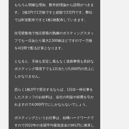
もちろん明確な理由、数学的理論から説明がつきま
す。 1枚2円で1万枚ですと総額で2万円です。弊社
では軒並配布ですと1枚1枚配布していきます。
住宅密集地で地元密着の熟練のポスティングスタッ
フでも一日あたり最大2,500枚ほどですので一万枚
を4日間で配る計算となります。
となると、天候も安定し風もなく道路事情も良好な
ポスティング環境下でも1日当たり5,000円の売上に
しかなりません。
恐らく1枚2円で受注するならば、1日目一杯仕事を
したスタッフのお給料は、会社の利益や経費を引か
れますので4,000円でにしかならないでしょう。
ポスティングというお仕事は、結構ハードワークで
すので2022年の全国平均最低賃金の961円に換算し