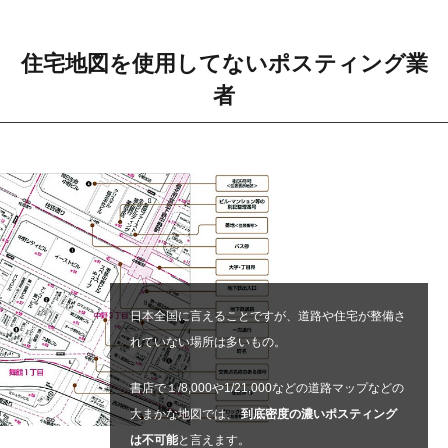
住宅地図を使用してないポスティング業
者
日本全国に言えることですが、道路や住宅が整備さ
れていない場所は多いもの。
書店で１/8,000や1/21,000などの道路マップなどの
大まかな地図では、
到底密度の濃いポスティング
は不可能
と言えます。