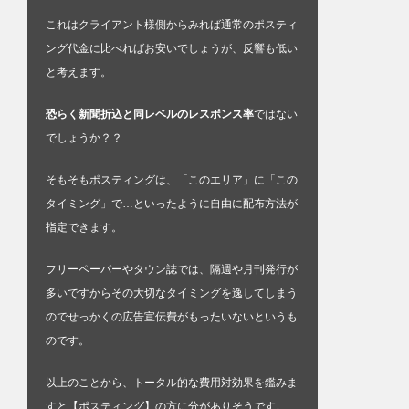
これはクライアント様側からみれば通常のポスティ
ング代金に比べればお安いでしょうが、反響も低い
と考えます。
恐らく新聞折込と同レベルのレスポンス率
ではない
でしょうか？？
そもそもポスティングは、「このエリア」に「この
タイミング」で…といったように自由に配布方法が
指定できます。
フリーペーパーやタウン誌では、隔週や月刊発行が
多いですからその大切なタイミングを逸してしまう
のでせっかくの広告宣伝費がもったいないというも
のです。
以上のことから、トータル的な費用対効果を鑑みま
すと【ポスティング】の方に分がありそうです。