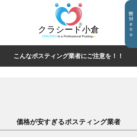
M
e
クラシード小倉
n
u
CRACEED
is a Professional Posting
er
こんなポスティング業者にご注意を！！
価格が安すぎるポスティング業者