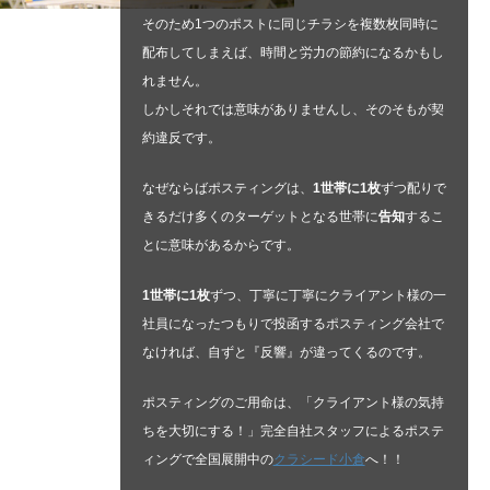
そのため1つのポストに同じチラシを複数枚同時に
配布してしまえば、時間と労力の節約になるかもし
れません。
しかしそれでは意味がありませんし、そのそもが契
約違反です。
なぜならばポスティングは、
1世帯に1枚
ずつ配りで
きるだけ多くのターゲットとなる世帯に
告知
するこ
とに意味があるからです。
1世帯に1枚
ずつ、丁寧に丁寧にクライアント様の一
社員になったつもりで投函するポスティング会社で
なければ、自ずと『反響』が違ってくるのです。
ポスティングのご用命は、「クライアント様の気持
ちを大切にする！」完全自社スタッフによるポステ
ィングで全国展開中の
クラシード小倉
へ！！